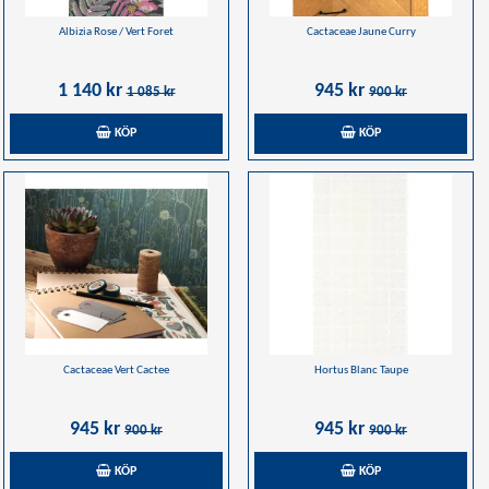
Albizia Rose / Vert Foret
Cactaceae Jaune Curry
1 140 kr
945 kr
1 085 kr
900 kr
KÖP
KÖP
Cactaceae Vert Cactee
Hortus Blanc Taupe
945 kr
945 kr
900 kr
900 kr
KÖP
KÖP