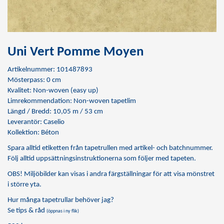
Uni Vert Pomme Moyen
Artikelnummer: 101487893
Mösterpass: 0 cm
Kvalitet: Non-woven (easy up)
Limrekommendation:
Non-woven tapetlim
Längd / Bredd: 10,05 m / 53 cm
Leverantör: Caselio
Kollektion: Béton
Spara alltid etiketten från tapetrullen med artikel- och batchnummer.
Följ alltid uppsättningsinstruktionerna som följer med tapeten.
OBS! Miljöbilder kan visas i andra färgställningar för att visa mönstret
i större yta.
Hur många tapetrullar behöver jag?
Se tips & råd
(öppnas i ny flik)