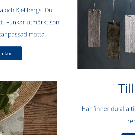
a och Kjellbergs. Du
ått. Funkar utmärkt som
ttanpassad matta.
m kort
Til
Här finner du alla t
re