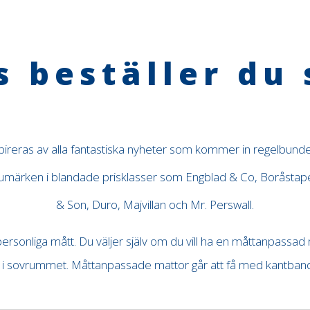
s beställer du 
spireras av alla fantastiska nyheter som kommer in regelbundet
arumärken i blandade prisklasser som Engblad & Co, Boråstap
& Son, Duro, Majvillan och Mr. Perswall.
 personliga mått. Du väljer själv om du vill ha en måttanpassad
 i sovrummet. Måttanpassade mattor går att få med kantband e