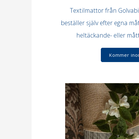
Textilmattor från Golvabi
beställer själv efter egna m
heltäckande- eller må
Kommer ino