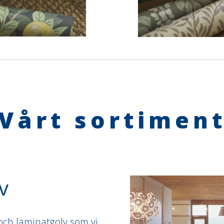
Vårt sortimen
v
 och laminatgolv som vi