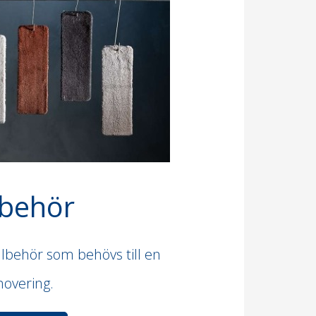
lbehör
illbehör som behövs till en
novering.