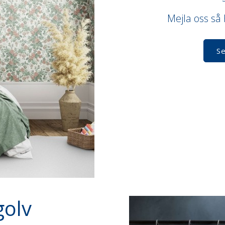
Mejla oss så h
Se
golv