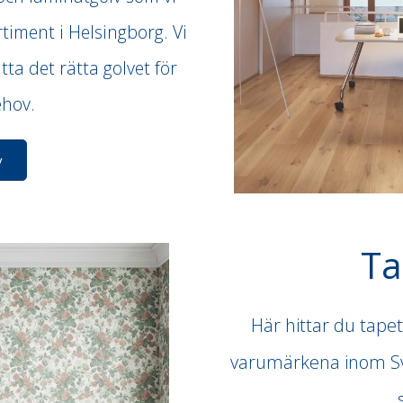
rtiment i Helsingborg. Vi
tta det rätta golvet för
behov.
v
Ta
Här hittar du tape
varumärkena inom Sve