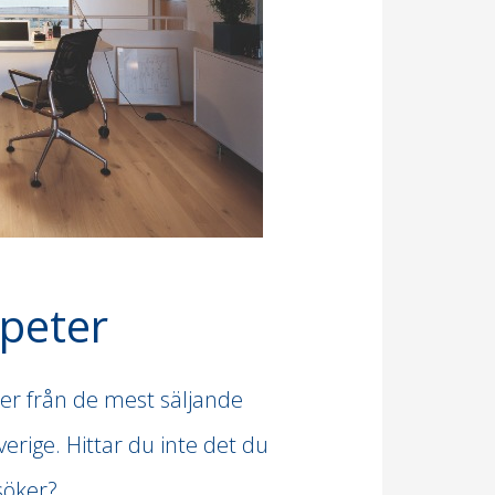
peter
ter från de mest säljande
rige. Hittar du inte det du
söker?