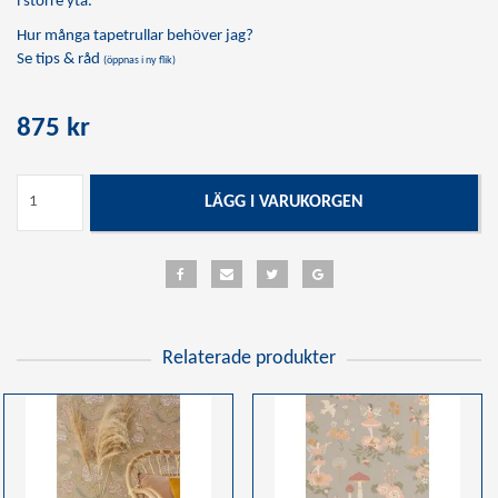
i större yta.
Hur många tapetrullar behöver jag?
Se tips & råd
(öppnas i ny flik)
875 kr
LÄGG I VARUKORGEN
Relaterade produkter